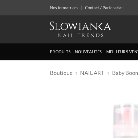
Passer
Nos formatrices
Contact / Partenariat
au
contenu
PRODUITS
NOUVEAUTÉS
MEILLEURS VEN
Boutique
»
NAIL ART
»
Baby Boom