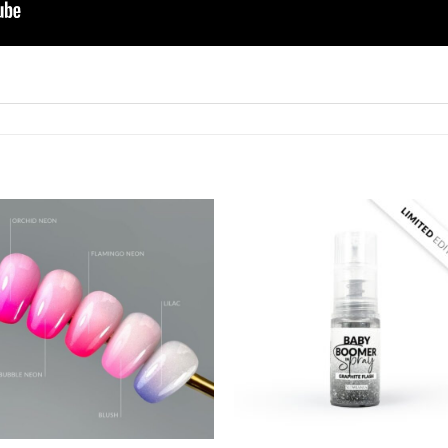
Ajouter
Ajout
à la liste
à la li
d’envies
d’env