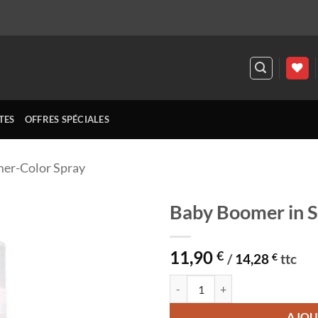
TES
OFFRES SPÉCIALES
er-Color Spray
Baby Boomer in S
Ajouter
11,90
à la
€
/
14,28
€
ttc
liste
d’envies
quantité de Baby Boomer in Spra
AJOU