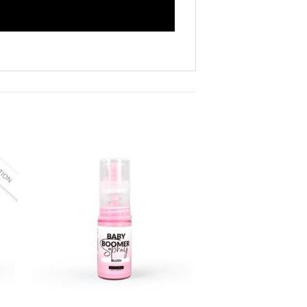
er
Ajouter
ste
à la liste
ies
d’envies