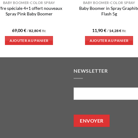
BABY BOOMER-COLOR SPRAY
BABY BOOMER-COLOR SPRAY
fre spéciale 4+1 offert nouveaux
Baby Boomer in Spray Graphit
Spray Pink Baby Boomer
Flash 5g
69,00
€
11,90
€
/
82,80
€
ttc
/
14,28
€
ttc
AJOUTER AU PANIER
AJOUTER AU PANIER
NEWSLETTER
E-
mail