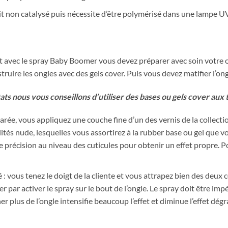
t non catalysé puis nécessite d’être polymérisé dans une lampe UV
fet avec le spray Baby Boomer vous devez préparer avec soin votre o
ruire les ongles avec des gels cover. Puis vous devez matifier l’ong
ltats nous vous conseillons d’utiliser des bases ou gels cover aux t
rée, vous appliquez une couche fine d’un des vernis de la collectio
tés nude, lesquelles vous assortirez à la rubber base ou gel que vo
e précision au niveau des cuticules pour obtenir un effet propre. P
 : vous tenez le doigt de la cliente et vous attrapez bien des deux c
er par activer le spray sur le bout de l’ongle. Le spray doit être i
r plus de l’ongle intensifie beaucoup l’effet et diminue l’effet dégr