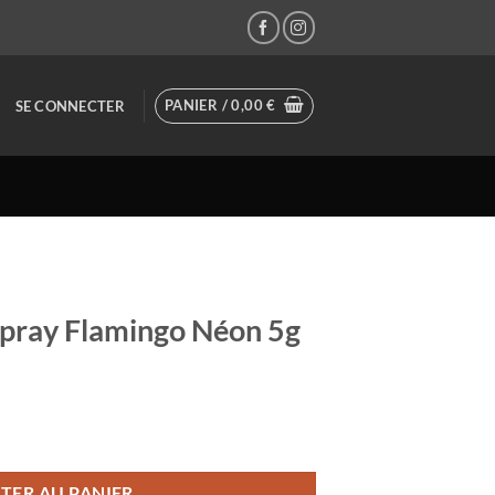
PANIER /
0,00
€
SE CONNECTER
pray Flamingo Néon 5g
y Flamingo Néon 5g
TER AU PANIER