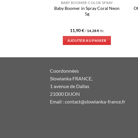
MER-COLOR SPRAY
BABY BOOMER-COLOR SPRAY
Baby Boomer in Spray Coral Neon
Of
er Spray White 5g
5g
ote
5
sur
0
€
11,90
€
/
14,28
€
ttc
/
14,28
€
ttc
ER AU PANIER
AJOUTER AU PANIER
Coordonnées
Slowianka FRANCE,
1 avenue de Dallas
21000 DIJON
Email : contact@slowianka-france.fr