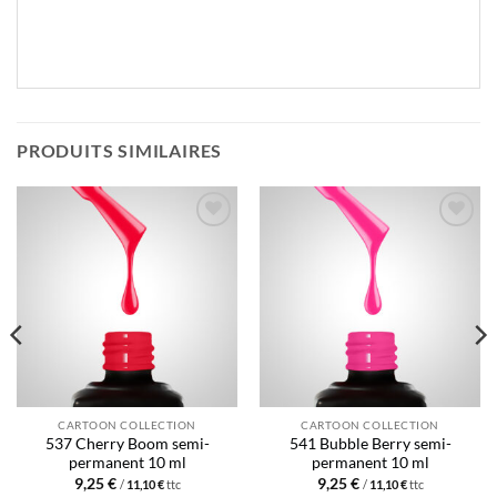
PRODUITS SIMILAIRES
Ajouter
Ajouter
à la liste
à la liste
d’envies
d’envies
CARTOON COLLECTION
CARTOON COLLECTION
537 Cherry Boom semi-
541 Bubble Berry semi-
permanent 10 ml
permanent 10 ml
9,25
€
9,25
€
/
11,10
€
ttc
/
11,10
€
ttc