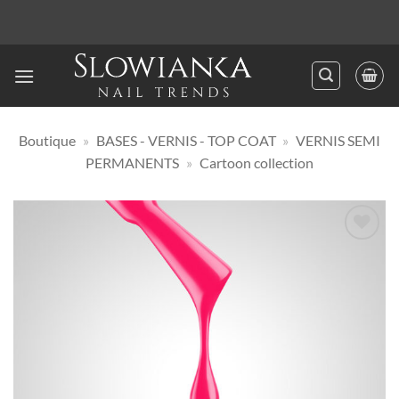
Passer
au
contenu
Boutique
»
BASES - VERNIS - TOP COAT
»
VERNIS SEMI
PERMANENTS
»
Cartoon collection
Ajouter
à la
liste
d’envies