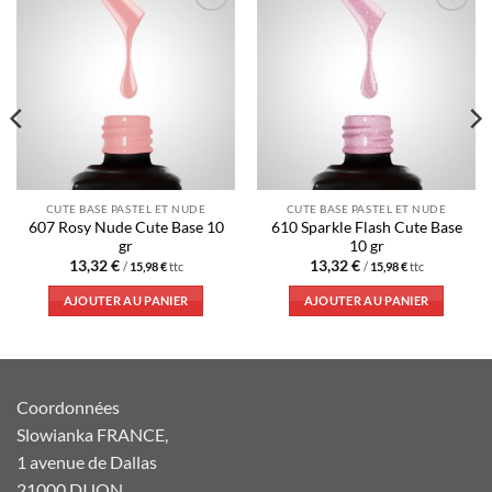
Ajouter
Ajouter
à la liste
à la liste
d’envies
d’envies
CUTE BASE PASTEL ET NUDE
CUTE BASE PASTEL ET NUDE
607 Rosy Nude Cute Base 10
610 Sparkle Flash Cute Base
gr
10 gr
13,32
€
13,32
€
/
15,98
€
ttc
/
15,98
€
ttc
AJOUTER AU PANIER
AJOUTER AU PANIER
Coordonnées
Slowianka FRANCE,
1 avenue de Dallas
21000 DIJON