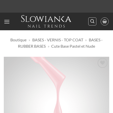
Passer
au
contenu
Boutique
»
BASES - VERNIS - TOP COAT
»
BASES -
RUBBER BASES
»
Cute Base Pastel et Nude
Ajouter
à la
liste
d’envies