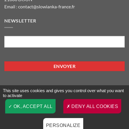
Email : contact@slowianka-france.fr
NEWSLETTER
E-
mail
This site uses cookies and gives you control over what you want
to activate
Visa
PayPal
MasterCard
OK, ACCEPT ALL
DENY ALL COOKIES
CONDITIONS GÉNÉRALES DE VENTE
POLITIQUE DE CONFIDENTIALITÉ
MENTIONS LÉGALES
CONTACT / PARTENARIAT
PERSONALIZE
Copyright 2026 ©
Slowianka