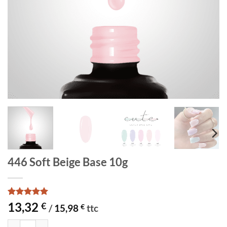
446 Soft Beige Base 10g
Noté
1
5
sur
13,32
€
/
15,98
€
ttc
5 basé sur
notation
quantité de 446 Soft Beige Base 10g