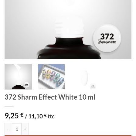
372 Sharm Effect White 10 ml
9,25
€
/
11,10
€
ttc
quantité de 372 Sharm Effect White 10 ml