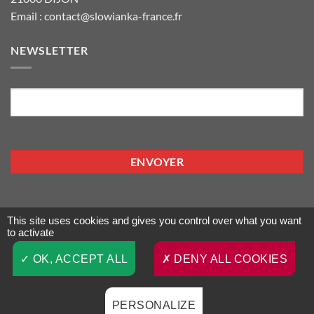
Email : contact@slowianka-france.fr
NEWSLETTER
E-
mail
This site uses cookies and gives you control over what you want
to activate
Visa
PayPal
MasterCard
OK, ACCEPT ALL
DENY ALL COOKIES
CONDITIONS GÉNÉRALES DE VENTE
POLITIQUE DE CONFIDENTIALITÉ
MENTIONS LÉGALES
CONTACT / PARTENARIAT
PERSONALIZE
Copyright 2026 ©
Slowianka