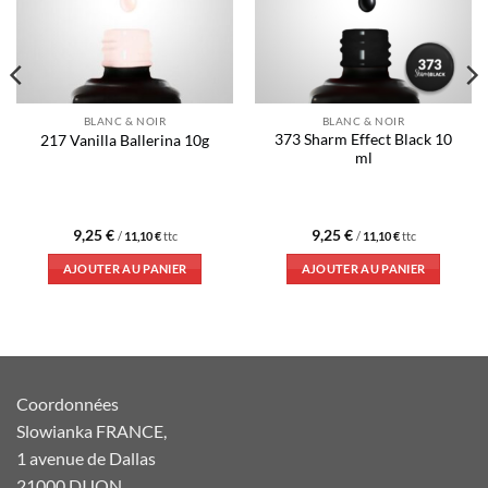
BLANC & NOIR
BLANC & NOIR
373 Sharm Effect Black 10
217 Vanilla Ballerina 10g
ml
9,25
€
9,25
€
/
11,10
€
ttc
/
11,10
€
ttc
AJOUTER AU PANIER
AJOUTER AU PANIER
Coordonnées
Slowianka FRANCE,
1 avenue de Dallas
21000 DIJON