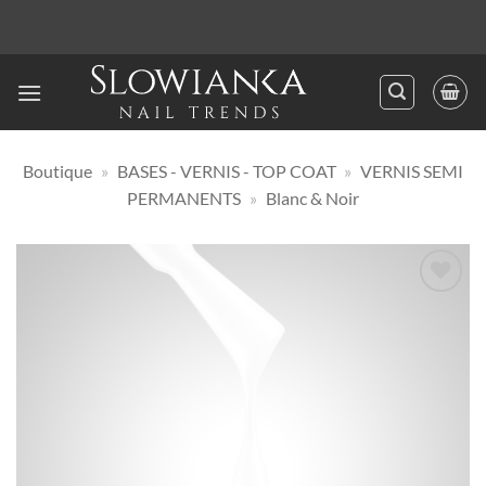
Passer
au
contenu
Boutique
»
BASES - VERNIS - TOP COAT
»
VERNIS SEMI
PERMANENTS
»
Blanc & Noir
Ajouter
à la
liste
d’envies