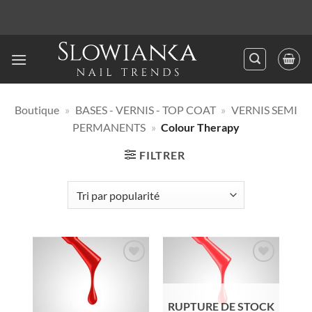
Passer
au
contenu
Boutique
»
BASES - VERNIS - TOP COAT
»
VERNIS SEMI
PERMANENTS
»
Colour Therapy
FILTRER
Ajouter
Ajouter
à la liste
à la liste
d’envies
d’envies
RUPTURE DE STOCK