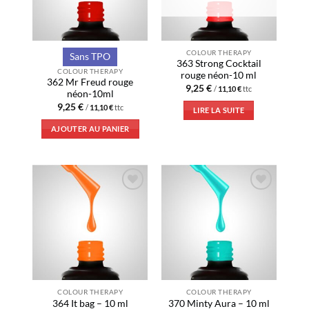
COLOUR THERAPY
Sans TPO
363 Strong Cocktail
COLOUR THERAPY
rouge néon-10 ml
362 Mr Freud rouge
9,25
€
/
11,10
€
ttc
néon-10ml
9,25
€
/
11,10
€
ttc
LIRE LA SUITE
AJOUTER AU PANIER
Ajouter
Ajouter
à la liste
à la liste
d’envies
d’envies
COLOUR THERAPY
COLOUR THERAPY
364 It bag – 10 ml
370 Minty Aura – 10 ml