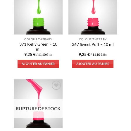
Ajouter
Ajouter
à la liste
à la liste
d’envies
d’envies
COLOUR THERAPY
COLOUR THERAPY
371 Kelly Green – 10
367 Sweet Puff – 10 ml
ml
9,25
€
9,25
€
/
11,10
€
ttc
/
11,10
€
ttc
AJOUTER AU PANIER
AJOUTER AU PANIER
Ajouter
à la liste
d’envies
RUPTURE DE STOCK